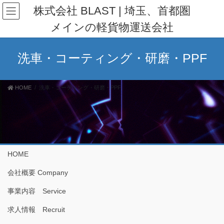
コ
ナ
株式会社 BLAST | 埼玉、首都圏
ン
ビ
メインの軽貨物運送会社
テ
ゲ
ン
ー
ツ
シ
洗車・コーティング・研磨・PPF
へ
ョ
ス
ン
キ
に
HOME
洗車・コーティング・研磨・PPF
ッ
移
プ
動
HOME
会社概要 Company
事業内容 Service
求人情報 Recruit